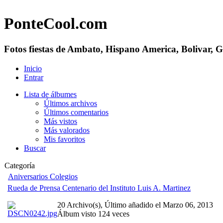
PonteCool.com
Fotos fiestas de Ambato, Hispano America, Bolivar, 
Inicio
Entrar
Lista de álbumes
Últimos archivos
Últimos comentarios
Más vistos
Más valorados
Mis favoritos
Buscar
Categoría
Aniversarios Colegios
Rueda de Prensa Centenario del Instituto Luis A. Martinez
20 Archivo(s), Último añadido el Marzo 06, 2013
Álbum visto 124 veces