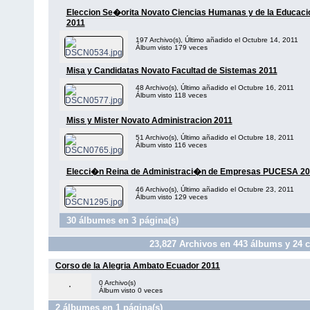
Eleccion Se�orita Novato Ciencias Humanas y de la Educaci
2011
197 Archivo(s), Último añadido el Octubre 14, 2011
Álbum visto 179 veces
Misa y Candidatas Novato Facultad de Sistemas 2011
48 Archivo(s), Último añadido el Octubre 16, 2011
Álbum visto 118 veces
Miss y Mister Novato Administracion 2011
51 Archivo(s), Último añadido el Octubre 18, 2011
Álbum visto 116 veces
Elecci�n Reina de Administraci�n de Empresas PUCESA 20
46 Archivo(s), Último añadido el Octubre 23, 2011
Álbum visto 129 veces
30 álbumes en 3 página(s)
23,827
Archivos en
443
álbums y
24
c
Corso de la Alegria Ambato Ecuador 2011
0 Archivo(s)
Álbum visto 0 veces
2 álbumes en 1 página(s)