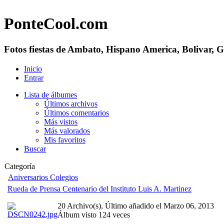
PonteCool.com
Fotos fiestas de Ambato, Hispano America, Bolivar, 
Inicio
Entrar
Lista de álbumes
Últimos archivos
Últimos comentarios
Más vistos
Más valorados
Mis favoritos
Buscar
Categoría
Aniversarios Colegios
Rueda de Prensa Centenario del Instituto Luis A. Martinez
20 Archivo(s), Último añadido el Marzo 06, 2013
Álbum visto 124 veces