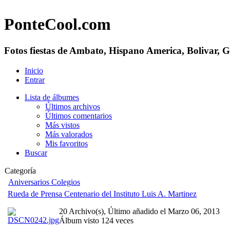
PonteCool.com
Fotos fiestas de Ambato, Hispano America, Bolivar, 
Inicio
Entrar
Lista de álbumes
Últimos archivos
Últimos comentarios
Más vistos
Más valorados
Mis favoritos
Buscar
Categoría
Aniversarios Colegios
Rueda de Prensa Centenario del Instituto Luis A. Martinez
20 Archivo(s), Último añadido el Marzo 06, 2013
Álbum visto 124 veces