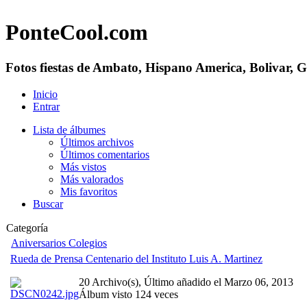
PonteCool.com
Fotos fiestas de Ambato, Hispano America, Bolivar, 
Inicio
Entrar
Lista de álbumes
Últimos archivos
Últimos comentarios
Más vistos
Más valorados
Mis favoritos
Buscar
Categoría
Aniversarios Colegios
Rueda de Prensa Centenario del Instituto Luis A. Martinez
20 Archivo(s), Último añadido el Marzo 06, 2013
Álbum visto 124 veces