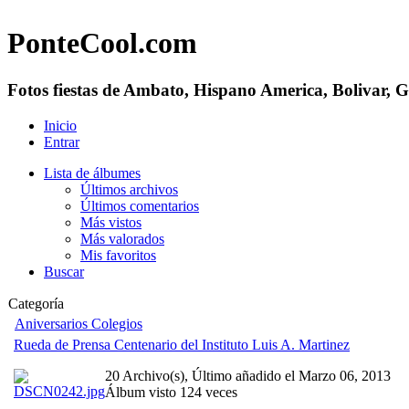
PonteCool.com
Fotos fiestas de Ambato, Hispano America, Bolivar, 
Inicio
Entrar
Lista de álbumes
Últimos archivos
Últimos comentarios
Más vistos
Más valorados
Mis favoritos
Buscar
Categoría
Aniversarios Colegios
Rueda de Prensa Centenario del Instituto Luis A. Martinez
20 Archivo(s), Último añadido el Marzo 06, 2013
Álbum visto 124 veces