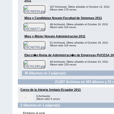
2011
197 Archivo(s), Último añadido el Octubre 14, 2011
Álbum visto 179 veces
Misa y Candidatas Novato Facultad de Sistemas 2011
48 Archivo(s), Último añadido el Octubre 16, 2011
Álbum visto 118 veces
Miss y Mister Novato Administracion 2011
51 Archivo(s), Último añadido el Octubre 18, 2011
Álbum visto 116 veces
Elecci�n Reina de Administraci�n de Empresas PUCESA 20
46 Archivo(s), Último añadido el Octubre 23, 2011
Álbum visto 129 veces
30 álbumes en 3 página(s)
23,827
Archivos en
443
álbums y
24
c
Corso de la Alegria Ambato Ecuador 2011
0 Archivo(s)
Álbum visto 0 veces
2 álbumes en 1 página(s)
Ficheros al azar