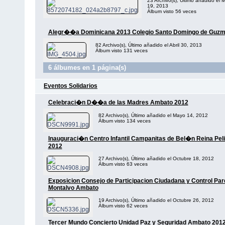
23 Archivo(s), Último añadido el 
19, 2013
Álbum visto 56 veces
Alegr��a Dominicana 2013 Colegio Santo Domingo de Guz
82 Archivo(s), Último añadido el Abril 30, 2013
Álbum visto 131 veces
6 álbumes en 1 página(s)
Eventos Solidarios
Celebraci�n D��a de las Madres Ambato 2012
82 Archivo(s), Último añadido el Mayo 14, 2012
Álbum visto 134 veces
Inauguraci�n Centro Infantil Campanitas de Bel�n Reina Peli
2012
27 Archivo(s), Último añadido el Octubre 18, 2012
Álbum visto 63 veces
Exposicion Consejo de Participacion Ciudadana y Control Pa
Montalvo Ambato
19 Archivo(s), Último añadido el Octubre 26, 2012
Álbum visto 62 veces
Tercer Mundo Concierto Unidad Paz y Seguridad Ambato 201