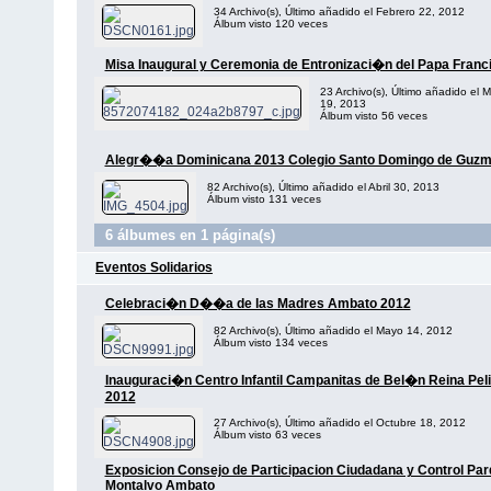
34 Archivo(s), Último añadido el Febrero 22, 2012
Álbum visto 120 veces
Misa Inaugural y Ceremonia de Entronizaci�n del Papa Franc
23 Archivo(s), Último añadido el 
19, 2013
Álbum visto 56 veces
Alegr��a Dominicana 2013 Colegio Santo Domingo de Guz
82 Archivo(s), Último añadido el Abril 30, 2013
Álbum visto 131 veces
6 álbumes en 1 página(s)
Eventos Solidarios
Celebraci�n D��a de las Madres Ambato 2012
82 Archivo(s), Último añadido el Mayo 14, 2012
Álbum visto 134 veces
Inauguraci�n Centro Infantil Campanitas de Bel�n Reina Peli
2012
27 Archivo(s), Último añadido el Octubre 18, 2012
Álbum visto 63 veces
Exposicion Consejo de Participacion Ciudadana y Control Pa
Montalvo Ambato