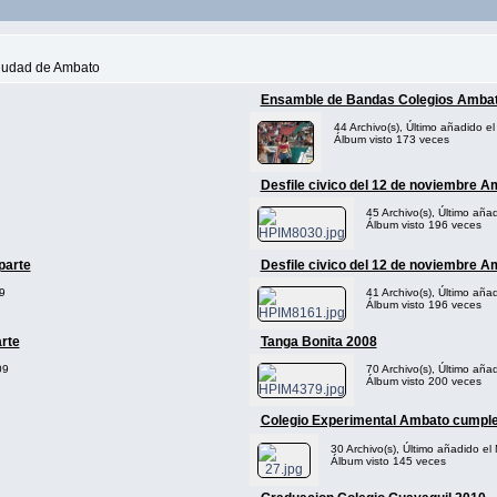
 ciudad de Ambato
Ensamble de Bandas Colegios Amba
44 Archivo(s), Último añadido e
Álbum visto 173 veces
Desfile civico del 12 de noviembre A
45 Archivo(s), Último añ
Álbum visto 196 veces
parte
Desfile civico del 12 de noviembre A
9
41 Archivo(s), Último añ
Álbum visto 196 veces
rte
Tanga Bonita 2008
09
70 Archivo(s), Último añad
Álbum visto 200 veces
Colegio Experimental Ambato cumpl
30 Archivo(s), Último añadido el
Álbum visto 145 veces