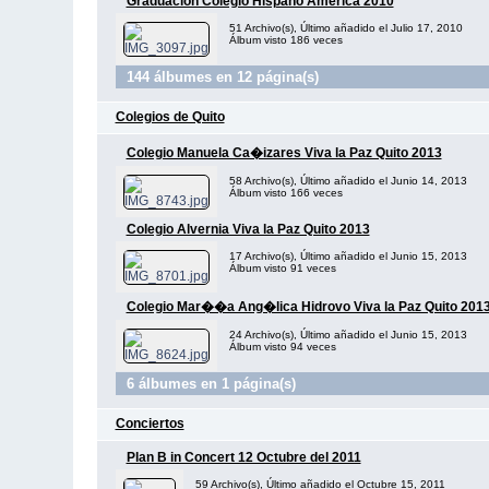
Graduacion Colegio Hispano America 2010
51 Archivo(s), Último añadido el Julio 17, 2010
Álbum visto 186 veces
144 álbumes en 12 página(s)
Colegios de Quito
Colegio Manuela Ca�izares Viva la Paz Quito 2013
58 Archivo(s), Último añadido el Junio 14, 2013
Álbum visto 166 veces
Colegio Alvernia Viva la Paz Quito 2013
17 Archivo(s), Último añadido el Junio 15, 2013
Álbum visto 91 veces
Colegio Mar��a Ang�lica Hidrovo Viva la Paz Quito 201
24 Archivo(s), Último añadido el Junio 15, 2013
Álbum visto 94 veces
6 álbumes en 1 página(s)
Conciertos
Plan B in Concert 12 Octubre del 2011
59 Archivo(s), Último añadido el Octubre 15, 2011