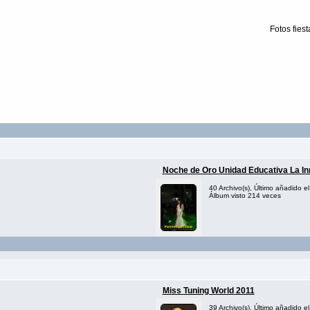
Fotos fies
Noche de Oro Unidad Educativa La 
40 Archivo(s), Último añadido e
Álbum visto 214 veces
Miss Tuning World 2011
39 Archivo(s), Último añadido el