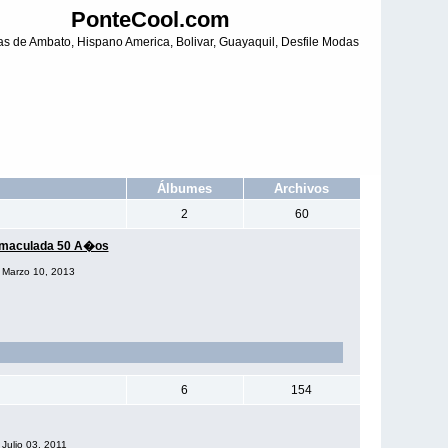
PonteCool.com
tas de Ambato, Hispano America, Bolivar, Guayaquil, Desfile Modas
Álbumes
Archivos
2
60
Inmaculada 50 A�os
l Marzo 10, 2013
6
154
 Julio 03, 2011