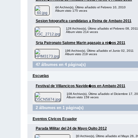
44 Archivo(s), Último añadido el Febrero 10, 2010
Álbum visto 175 veces
Sesion fotografica candidatas a Reina de Ambato 2011
128 Archivo(s), Último añadido el Febrero 08, 2011
Álbum visto 214 veces
Srta Patronato Salome Marin agasajo a ni�os 2011
196 Archivo(s), Último añadido el Junio 02, 2011
Álbum visto 219 veces
47 álbumes en 4 página(s)
Escuelas
Festival de Villancicos Navide�os en Ambato 2011
108 Archivo(s), Último añadido el Diciembre 17, 2
Álbum visto 159 veces
2 álbumes en 1 página(s)
Eventos Civicos Ecuador
Parada Militar del 24 de Mayo Quito 2012
30 Archivo(s), Último añadido el Mayo 26, 