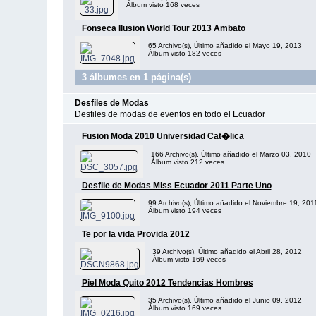
Álbum visto 168 veces
Fonseca Ilusion World Tour 2013 Ambato
65 Archivo(s), Último añadido el Mayo 19, 2013
Álbum visto 182 veces
3 álbumes en 1 página(s)
Desfiles de Modas
Desfiles de modas de eventos en todo el Ecuador
Fusion Moda 2010 Universidad Cat�lica
166 Archivo(s), Último añadido el Marzo 03, 2010
Álbum visto 212 veces
Desfile de Modas Miss Ecuador 2011 Parte Uno
99 Archivo(s), Último añadido el Noviembre 19, 201
Álbum visto 194 veces
Te por la vida Provida 2012
39 Archivo(s), Último añadido el Abril 28, 2012
Álbum visto 169 veces
Piel Moda Quito 2012 Tendencias Hombres
35 Archivo(s), Último añadido el Junio 09, 2012
Álbum visto 169 veces