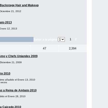
2-Backstage Hair and Makeup
 Diciembre 21, 2012
bato 2013
 Enero 12, 2013
1
2
Saltar a la página
47
2,394
ismo y Chefs Uniandes 2009
l Diciembre 21, 2009
to 2010
ltimo añadido el Enero 13, 2010
 veces
tas a Reina de Ambato 2010
adido el Enero 28, 2010
la Caicedo 2010