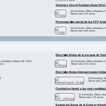
Victoria's Secret Fashion Show 201
56 Archivo(s), Último añadido el
Álbum visto 170 veces
Presentaci�n oficial de las F.F.F Am
56 Archivo(s), Último añadido el
Álbum visto 165 veces
Elecci�n Reina de la escuela de Tur
imo añadido el Marzo 08, 2009
60 Archivo(s), Último añadido e
ces
Álbum visto 173 veces
Elecci�n Reina Interparroquial Amba
9
15 Archivo(s), Ú
Álbum visto 106
Cocktail en honor a las seis candida
51 Archivo(s), Último añ
Álbum visto 170 veces
Exaltacion Reina de la Esforse Pame