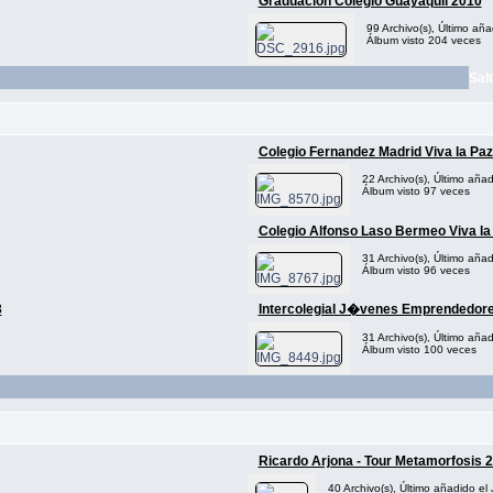
Graduacion Colegio Guayaquil 2010
99 Archivo(s), Último aña
Álbum visto 204 veces
Salt
Colegio Fernandez Madrid Viva la Paz
22 Archivo(s), Último aña
Álbum visto 97 veces
Colegio Alfonso Laso Bermeo Viva la
31 Archivo(s), Último aña
Álbum visto 96 veces
3
Intercolegial J�venes Emprendedore
31 Archivo(s), Último aña
Álbum visto 100 veces
Ricardo Arjona - Tour Metamorfosis 
40 Archivo(s), Último añadido el