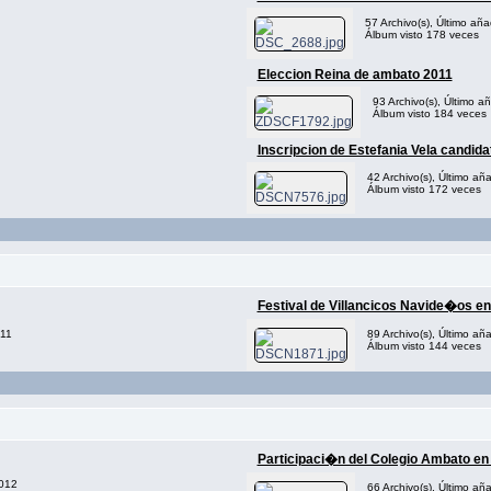
57 Archivo(s), Último aña
Álbum visto 178 veces
Eleccion Reina de ambato 2011
93 Archivo(s), Último a
Álbum visto 184 veces
Inscripcion de Estefania Vela candid
42 Archivo(s), Último añ
Álbum visto 172 veces
Festival de Villancicos Navide�os e
011
89 Archivo(s), Último añ
Álbum visto 144 veces
Participaci�n del Colegio Ambato en 
2012
66 Archivo(s), Último a