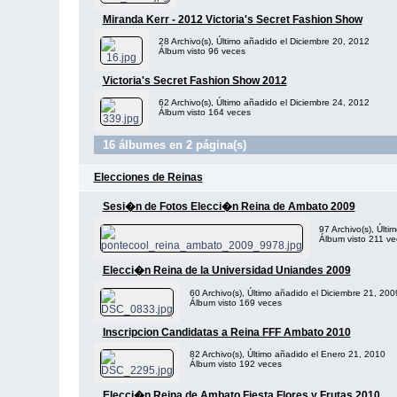
Miranda Kerr - 2012 Victoria's Secret Fashion Show
28 Archivo(s), Último añadido el Diciembre 20, 2012
Álbum visto 96 veces
Victoria's Secret Fashion Show 2012
62 Archivo(s), Último añadido el Diciembre 24, 2012
Álbum visto 164 veces
16 álbumes en 2 página(s)
Elecciones de Reinas
Sesi�n de Fotos Elecci�n Reina de Ambato 2009
97 Archivo(s), Últ
Álbum visto 211 ve
Elecci�n Reina de la Universidad Uniandes 2009
60 Archivo(s), Último añadido el Diciembre 21, 200
Álbum visto 169 veces
Inscripcion Candidatas a Reina FFF Ambato 2010
82 Archivo(s), Último añadido el Enero 21, 2010
Álbum visto 192 veces
Elecci�n Reina de Ambato Fiesta Flores y Frutas 2010