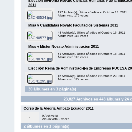
Eleccion Se�orita Novato Ciencias Humanas y de la Educaci
2011
197 Archivo(s), Último añadido el Octubre 14, 2011
Álbum visto 179 veces
Misa y Candidatas Novato Facultad de Sistemas 2011
48 Archivo(s), Último añadido el Octubre 16, 2011
Álbum visto 118 veces
Miss y Mister Novato Administracion 2011
51 Archivo(s), Último añadido el Octubre 18, 2011
Álbum visto 116 veces
Elecci�n Reina de Administraci�n de Empresas PUCESA 20
46 Archivo(s), Último añadido el Octubre 23, 2011
Álbum visto 129 veces
30 álbumes en 3 página(s)
23,827
Archivos en
443
álbums y
24
c
Corso de la Alegria Ambato Ecuador 2011
0 Archivo(s)
Álbum visto 0 veces
2 álbumes en 1 página(s)