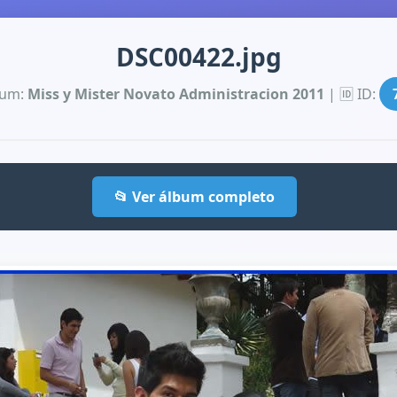
DSC00422.jpg
bum:
Miss y Mister Novato Administracion 2011
| 🆔 ID:
📂 Ver álbum completo