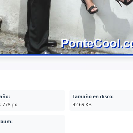
año:
Tamaño en disco:
× 778 px
92.69 KB
lbum: