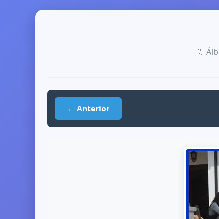
📁 Ál
← Anterior