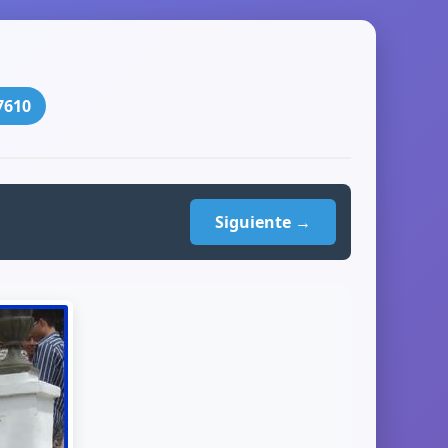
7610
Siguiente →