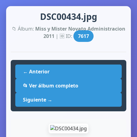
DSC00434.jpg
📁 Álbum:
Miss y Mister Novato Administracion
2011
| 🆔 ID:
7617
← Anterior
📂 Ver álbum completo
Siguiente →