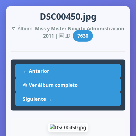
DSC00450.jpg
📁 Álbum:
Miss y Mister Novato Administracion
2011
| 🆔 ID:
7630
← Anterior
📂 Ver álbum completo
Siguiente →