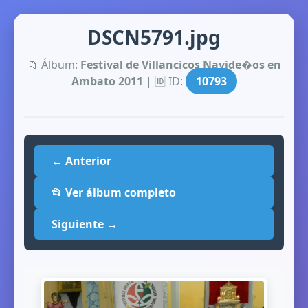
DSCN5791.jpg
📁 Álbum:
Festival de Villancicos Navide�os en
Ambato 2011
| 🆔 ID:
10793
← Anterior
📂 Ver álbum completo
Siguiente →