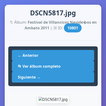
DSCN5817.jpg
📁 Álbum:
Festival de Villancicos Navide�os en
Ambato 2011
| 🆔 ID:
10801
← Anterior
📂 Ver álbum completo
Siguiente →