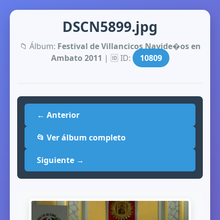
DSCN5899.jpg
📁 Álbum:
Festival de Villancicos Navide�os en
Ambato 2011
| 🆔 ID:
10809
← Anterior
📂 Ver álbum completo
Siguiente →