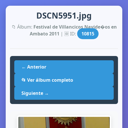
DSCN5951.jpg
📁 Álbum:
Festival de Villancicos Navide�os en
Ambato 2011
| 🆔 ID:
10815
← Anterior
📂 Ver álbum completo
Siguiente →