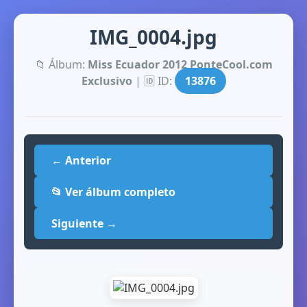
IMG_0004.jpg
📁 Álbum:
Miss Ecuador 2012 PonteCool.com
Exclusivo
| 🆔 ID:
13876
← Anterior
📂 Ver álbum completo
Siguiente →