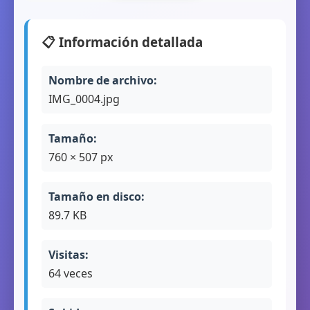
📋 Información detallada
Nombre de archivo:
IMG_0004.jpg
Tamaño:
760 × 507 px
Tamaño en disco:
89.7 KB
Visitas:
64 veces