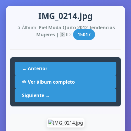
IMG_0214.jpg
📁 Álbum:
Piel Moda Quito 2012 Tendencias
Mujeres
| 🆔 ID:
15017
← Anterior
📂 Ver álbum completo
Siguiente →