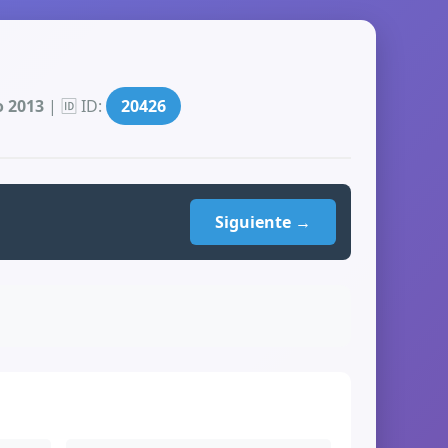
o 2013
| 🆔 ID:
20426
Siguiente →