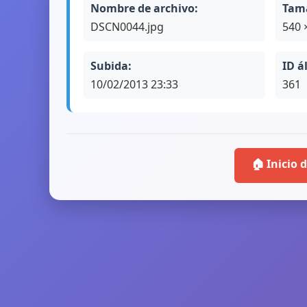
Nombre de archivo:
Tam
DSCN0044.jpg
540 
Subida:
ID á
10/02/2013 23:33
361
🏠 Inicio d