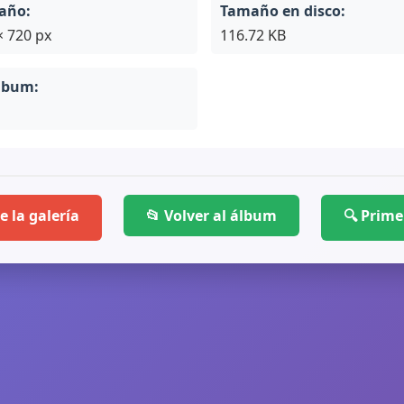
año:
Tamaño en disco:
× 720 px
116.72 KB
lbum:
e la galería
📂 Volver al álbum
🔍 Prim