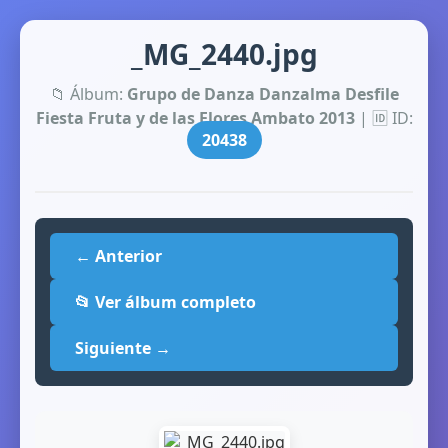
_MG_2440.jpg
📁 Álbum:
Grupo de Danza Danzalma Desfile
Fiesta Fruta y de las Flores Ambato 2013
| 🆔 ID:
20438
← Anterior
📂 Ver álbum completo
Siguiente →