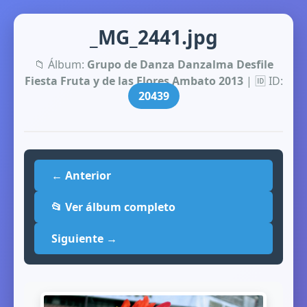
_MG_2441.jpg
📁 Álbum:
Grupo de Danza Danzalma Desfile
Fiesta Fruta y de las Flores Ambato 2013
| 🆔 ID:
20439
← Anterior
📂 Ver álbum completo
Siguiente →