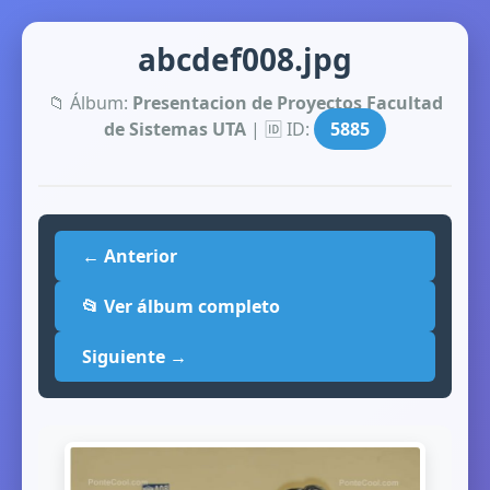
abcdef008.jpg
📁 Álbum:
Presentacion de Proyectos Facultad
de Sistemas UTA
| 🆔 ID:
5885
← Anterior
📂 Ver álbum completo
Siguiente →