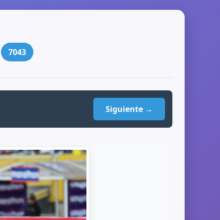
:
7043
Siguiente →