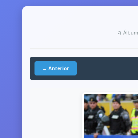
📁 Álbu
← Anterior