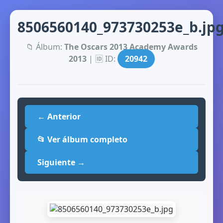
8506560140_973730253e_b.jp
📁 Álbum:
The Oscars 2013 Academy Awards
2013
| 🆔 ID:
20942
← Anterior
📂 Ver álbum completo
Siguiente →