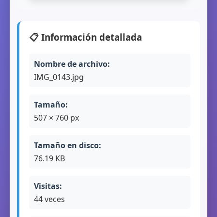
📋 Información detallada
Nombre de archivo:
IMG_0143.jpg
Tamaño:
507 × 760 px
Tamaño en disco:
76.19 KB
Visitas:
44 veces