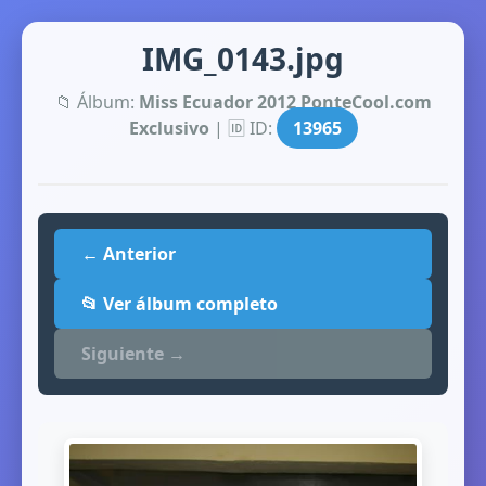
IMG_0143.jpg
📁 Álbum:
Miss Ecuador 2012 PonteCool.com
Exclusivo
| 🆔 ID:
13965
← Anterior
📂 Ver álbum completo
Siguiente →