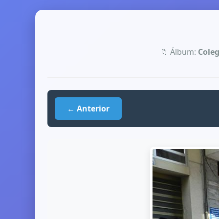
📁 Álbum:
Coleg
← Anterior