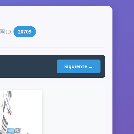
🆔 ID:
20709
Siguiente →