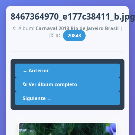
8467364970_e177c38411_b.jp
📁 Álbum:
Carnaval 2013 Rio de Janeiro Brasil
|
🆔 ID:
20848
← Anterior
📂 Ver álbum completo
Siguiente →