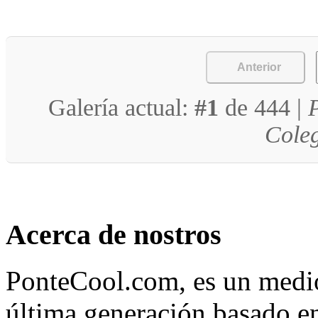
Anterior
Galería actual:
#1
de 444 |
P
Cole
Acerca de nostros
PonteCool.com, es un medio
última generación basado en