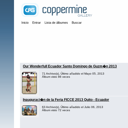
Inicio
Entrar
Lista de álbumes
Buscar
Inicio
>
Ferias de Produccion
Our Wonderfull Ecuador Santo Domingo de Guzm�n 2013
71 Archivo(s), Último añadido el Mayo 05, 2013
Álbum visto 86 veces
Inauguraci�n de la Feria FICCE 2013 Quito - Ecuador
63 Archivo(s), Último añadido el Julio 06, 2013
Álbum visto 72 veces