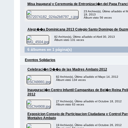
Misa Inaugural y Ceremonia de Entronizaci�n del Papa Franc
23 Archivo(s), Último añadido el 
19, 2013
Álbum visto 56 veces
Alegr��a Dominicana 2013 Colegio Santo Domingo de Guz
82 Archivo(s), Último añadido el Abril 30, 2013
Álbum visto 131 veces
6 álbumes en 1 página(s)
Eventos Solidarios
Celebraci�n D��a de las Madres Ambato 2012
82 Archivo(s), Último añadido el Mayo 14, 2012
Álbum visto 134 veces
Inauguraci�n Centro Infantil Campanitas de Bel�n Reina Peli
2012
27 Archivo(s), Último añadido el Octubre 18, 2012
Álbum visto 63 veces
Exposicion Consejo de Participacion Ciudadana y Control Pa
Montalvo Ambato
19 Archivo(s), Último añadido el Octubre 26, 2012