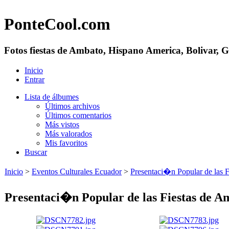
PonteCool.com
Fotos fiestas de Ambato, Hispano America, Bolivar, 
Inicio
Entrar
Lista de álbumes
Últimos archivos
Últimos comentarios
Más vistos
Más valorados
Mis favoritos
Buscar
Inicio
>
Eventos Culturales Ecuador
>
Presentaci�n Popular de las 
Presentaci�n Popular de las Fiestas de A