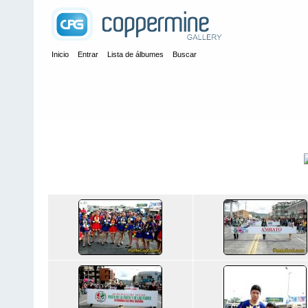
Inicio
Entrar
Lista de álbumes
Buscar
Inicio
>
Eventos Culturales Ecuador
>
Pregon Fiestas de Ambato 
Pregon Fiestas de Ambato
Título
2010