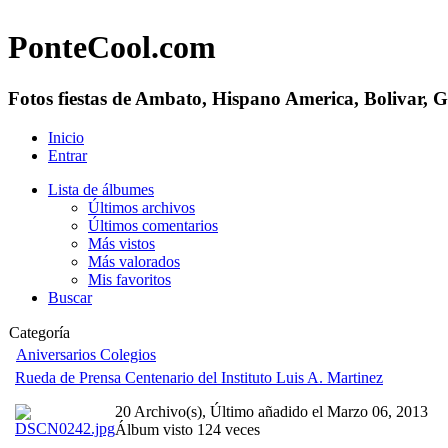
PonteCool.com
Fotos fiestas de Ambato, Hispano America, Bolivar, 
Inicio
Entrar
Lista de álbumes
Últimos archivos
Últimos comentarios
Más vistos
Más valorados
Mis favoritos
Buscar
Categoría
Aniversarios Colegios
Rueda de Prensa Centenario del Instituto Luis A. Martinez
20 Archivo(s), Último añadido el Marzo 06, 2013
Álbum visto 124 veces